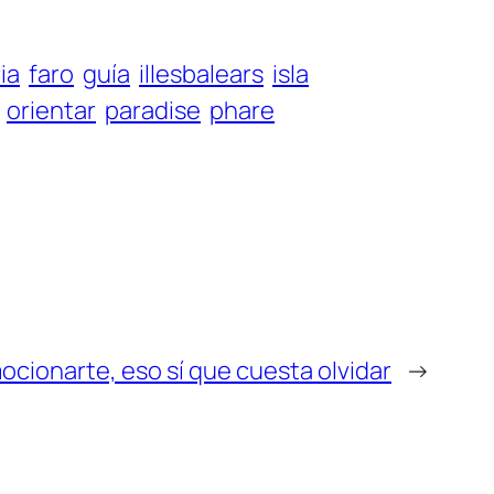
ia
faro
guía
illesbalears
isla
orientar
paradise
phare
ocionarte, eso sí que cuesta olvidar
→