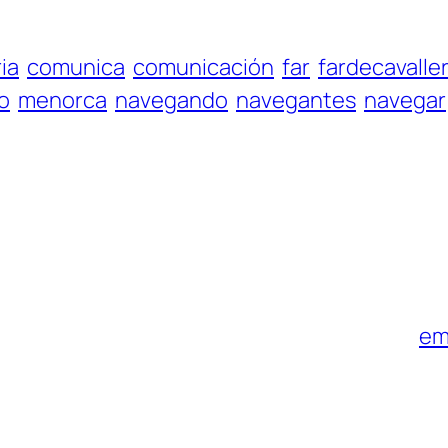
ria
comunica
comunicación
far
fardecavaller
o
menorca
navegando
navegantes
navegar
em