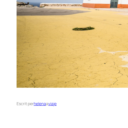
Escrit per
helena
a
viaje