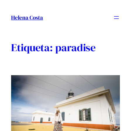
Vés
al
Helena Costa
contingut
Etiqueta:
paradise