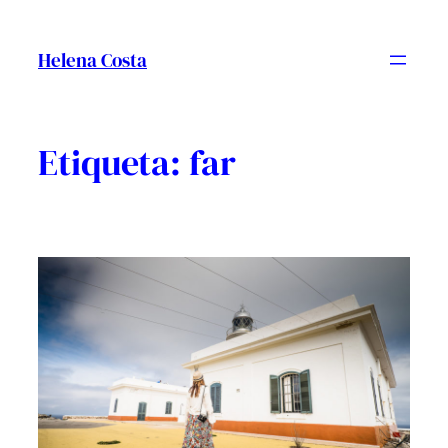
Vés
al
Helena Costa
contingut
Etiqueta:
far