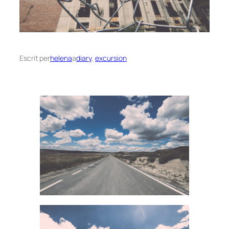
Escrit per
helena
a
diary
, 
excursion