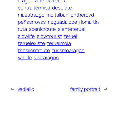
aragonizate
carretera
centraltermica
desolate
maestrazgo
moltalban
ontheroad
peñasrroyas
ríoguadalope
ríomartín
ruta
scenicroute
sienteteruel
slowlife
slowtourist
teruel
teruelexiste
teruelmola
thesilentroute
turismoaragon
vanlife
visitaragon
←
vadiello
family portrait
→