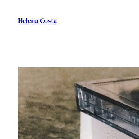
Vés
al
Helena Costa
contingut