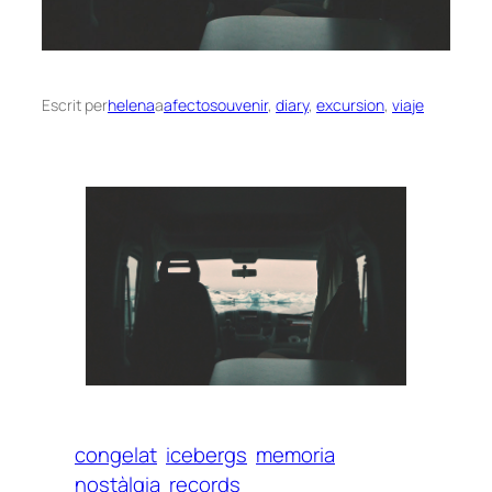
Escrit per
helena
a
afectosouvenir
, 
diary
, 
excursion
, 
viaje
congelat
icebergs
memoria
nostàlgia
records