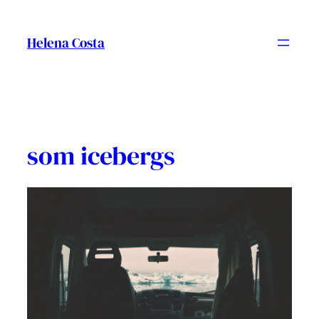
Vés
al
Helena Costa
contingut
som icebergs