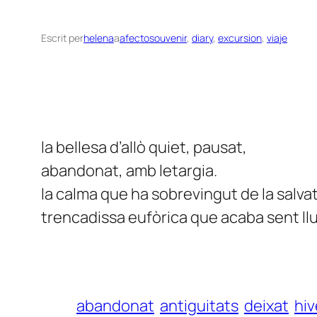
Escrit per
helena
a
afectosouvenir
, 
diary
, 
excursion
, 
viaje
la bellesa d’allò quiet, pausat,
abandonat, amb letargia.
la calma que ha sobrevingut de la salvat
trencadissa eufòrica que acaba sent llu
abandonat
antiguitats
deixat
hiv