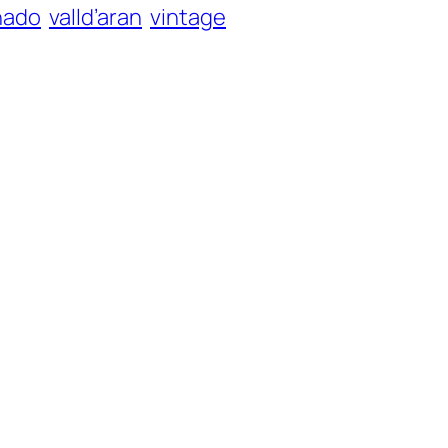
nado
valld’aran
vintage