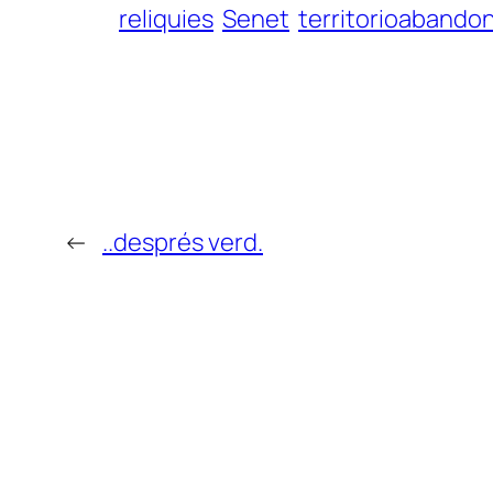
reliquies
Senet
territorioabando
←
..després verd.