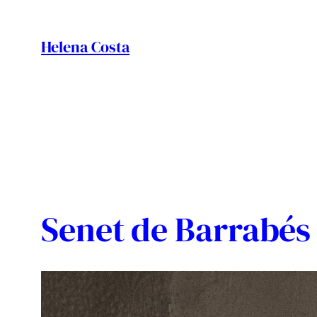
Vés
al
Helena Costa
contingut
Senet de Barrabés