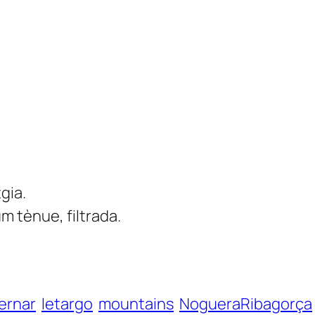
gia.
m tènue, filtrada.
ernar
letargo
mountains
NogueraRibagorça