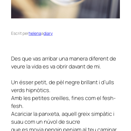
Escrit per
helena
a
diary
Des que vas arribar una manera diferent de
veure la vida es va obrir davant de mi.
Un ésser petit, de pèl negre brillant i d’ulls
verds hipnòtics.
Amb les petites oreilles, fines com el fesh-
fesh.
Acariciar la panxeta, aquell greix simpàtic i
suau com un núvol de sucre
que es movia pengin penjam al teu caminar,