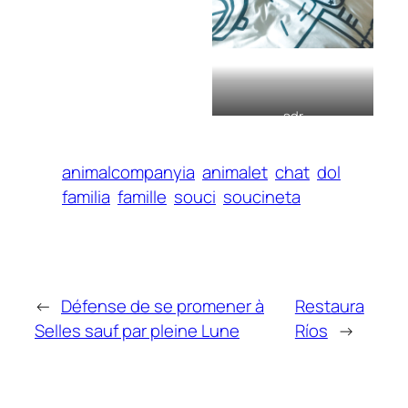
sdr
animalcompanyia
animalet
chat
dol
familia
famille
souci
soucineta
←
Défense de se promener à
Restaura
Selles sauf par pleine Lune
Ríos
→