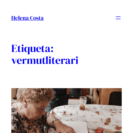
Vés
al
Helena Costa
contingut
Etiqueta:
vermutliterari