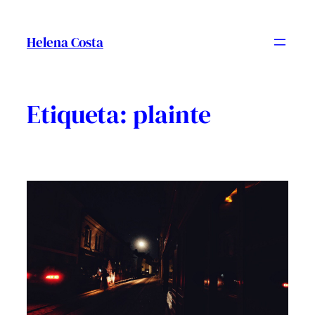
Vés
al
Helena Costa
contingut
Etiqueta:
plainte