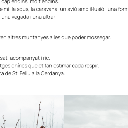
o cap endins, molt endins.
 mi: la sous, la caravana, un avió amb il·lusió i una for
 una vegada i una altra:
eixen altres muntanyes a les que poder mossegar.
sat, acompanyat i ric.
es onírics que et fan estimar cada respir.
ta de St. Feliu a la Cerdanya.