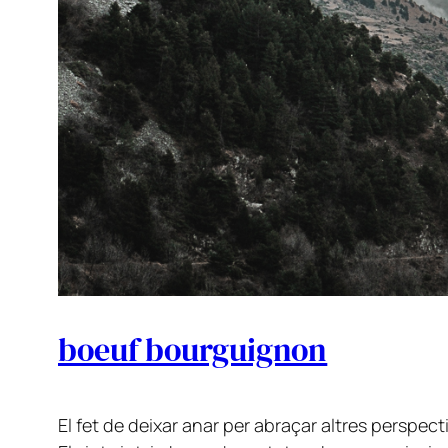
boeuf bourguignon
El fet de deixar anar per abraçar altres perspect