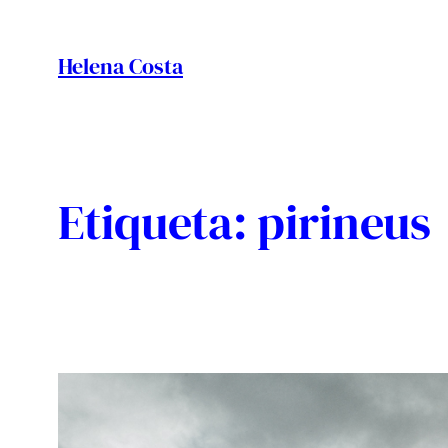
Vés
al
Helena Costa
contingut
Etiqueta:
pirineus