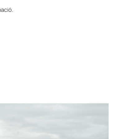
mació.