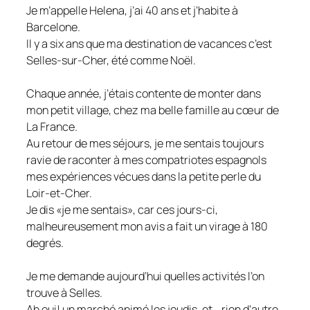
Je m’appelle Helena, j’ai 40 ans et j’habite à
Barcelone.
Il y a six ans que ma destination de vacances c’est
Selles-sur-Cher, été comme Noël.
Chaque année, j’étais contente de monter dans
mon petit village, chez ma belle famille au cœur de
La France.
Au retour de mes séjours, je me sentais toujours
ravie de raconter à mes compatriotes espagnols
mes expériences vécues dans la petite perle du
Loir-et-Cher.
Je dis «je me sentais», car ces jours-ci,
malheureusement mon avis a fait un virage à 180
degrés.
Je me demande aujourd’hui quelles activités l’on
trouve à Selles.
Ah oui! un marché animé les jeudis, et… rien d’autre.