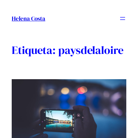
Vés
al
Helena Costa
contingut
Etiqueta:
paysdelaloire