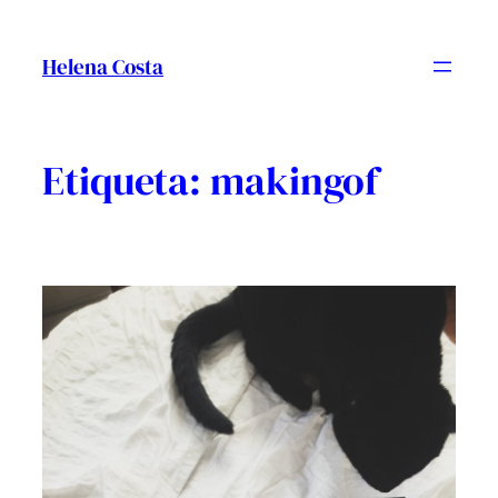
Vés
al
Helena Costa
contingut
Etiqueta:
makingof