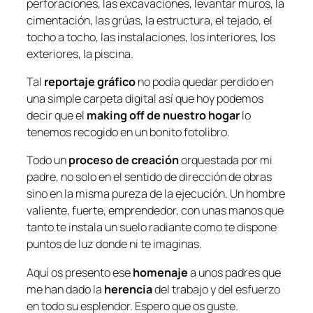
perforaciones, las excavaciones, levantar muros, la
cimentación, las grúas, la estructura, el tejado, el
tocho a tocho, las instalaciones, los interiores, los
exteriores, la piscina.
Tal
reportaje gráfico
no podía quedar perdido en
una simple carpeta digital así que hoy podemos
decir que el
making off
de nuestro hogar
lo
tenemos recogido en un bonito fotolibro.
Todo un
proceso de creación
orquestada por mi
padre, no solo en el sentido de dirección de obras
sino en la misma pureza de la ejecución. Un hombre
valiente, fuerte, emprendedor, con unas manos que
tanto te instala un suelo radiante como te dispone
puntos de luz donde ni te imaginas.
Aquí os presento ese
homenaje
a unos padres que
me han dado la
herencia
del trabajo y del esfuerzo
en todo su esplendor. Espero que os guste.