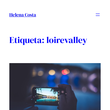
Vés
al
Helena Costa
contingut
Etiqueta:
loirevalley