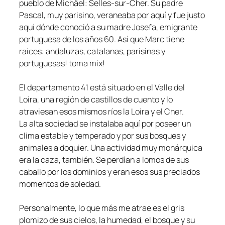
pueblo de Michäel: Selles-sur-Cher. Su padre
Pascal, muy parisino, veraneaba por aquí y fue justo
aquí dónde conoció a su madre Josefa, emigrante
portuguesa de los años 60. Así que Marc tiene
raíces: andaluzas, catalanas, parisinas y
portuguesas! toma mix!
El departamento 41 está situado en el Valle del
Loira, una región de castillos de cuento y lo
atraviesan esos mismos ríos la Loira y el Cher.
La alta sociedad se instalaba aquí por poseer un
clima estable y temperado y por sus bosques y
animales a doquier. Una actividad muy monárquica
era la caza, también. Se perdían a lomos de sus
caballo por los dominios y eran esos sus preciados
momentos de soledad.
Personalmente, lo que más me atrae es el gris
plomizo de sus cielos, la humedad, el bosque y su