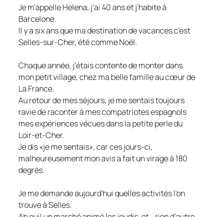
Je m’appelle Helena, j’ai 40 ans et j’habite à
Barcelone.
Il y a six ans que ma destination de vacances c’est
Selles-sur-Cher, été comme Noël.
Chaque année, j’étais contente de monter dans
mon petit village, chez ma belle famille au cœur de
La France.
Au retour de mes séjours, je me sentais toujours
ravie de raconter à mes compatriotes espagnols
mes expériences vécues dans la petite perle du
Loir-et-Cher.
Je dis «je me sentais», car ces jours-ci,
malheureusement mon avis a fait un virage à 180
degrés.
Je me demande aujourd’hui quelles activités l’on
trouve à Selles.
Ah oui! un marché animé les jeudis, et… rien d’autre.