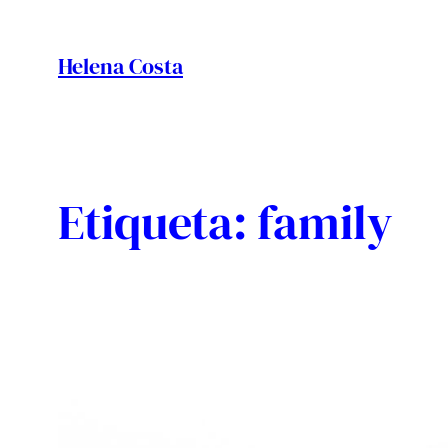
Vés
al
Helena Costa
contingut
Etiqueta:
family