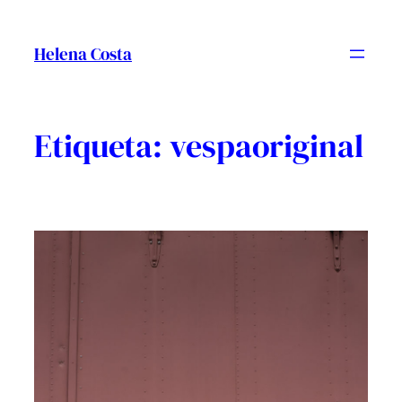
Vés
al
Helena Costa
contingut
Etiqueta:
vespaoriginal