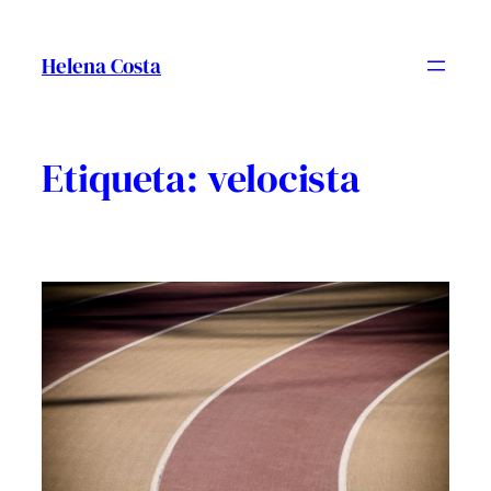
Vés
al
Helena Costa
contingut
Etiqueta:
velocista