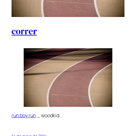
correr
run boy run
_ woodkid