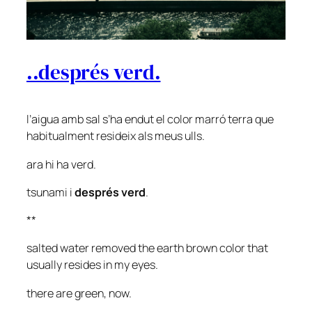
..després verd.
l’aigua amb sal s’ha endut el color marró terra que
habitualment resideix als meus ulls.
ara hi ha verd.
tsunami i
després verd
.
**
salted water removed the earth brown color that
usually resides in my eyes.
there are green, now.