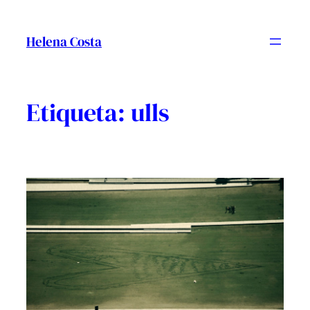
Vés
al
Helena Costa
contingut
Etiqueta:
ulls