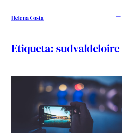
Vés
al
Helena Costa
contingut
Etiqueta:
sudvaldeloire