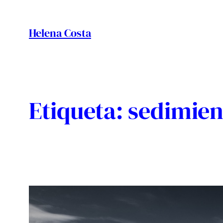
Vés
al
Helena Costa
contingut
Etiqueta:
sedimien