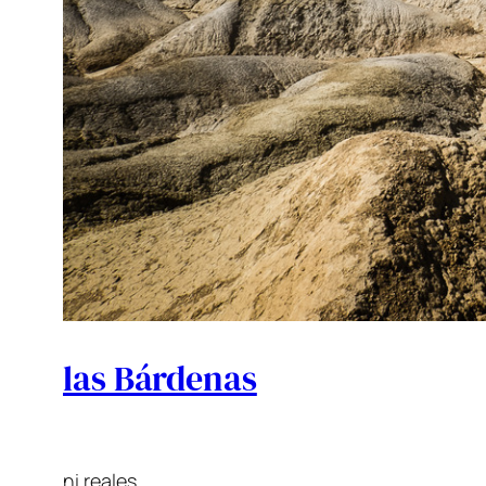
las Bárdenas
ni reales