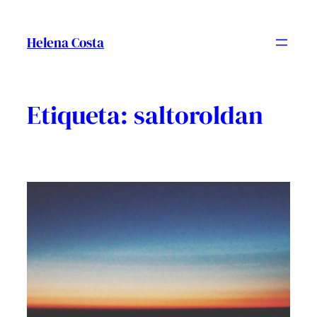
Vés
al
Helena Costa
contingut
Etiqueta:
saltoroldan