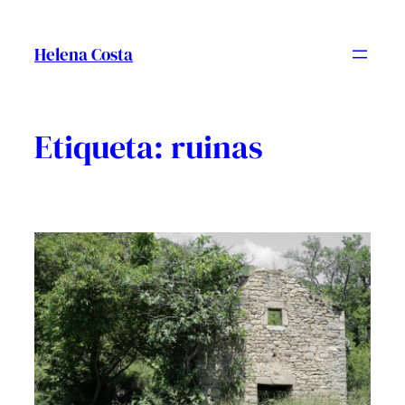
Vés
al
Helena Costa
contingut
Etiqueta:
ruinas