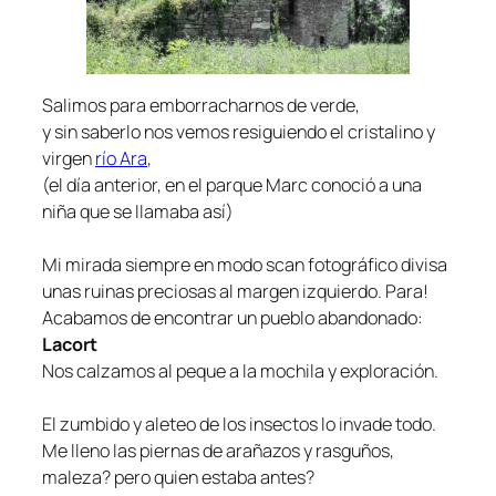
Salimos para emborracharnos de verde,
y sin saberlo nos vemos resiguiendo el cristalino y
virgen
río Ara
,
(el día anterior, en el parque Marc conoció a una
niña que se llamaba así)
Mi mirada siempre en modo
scan
fotográfico divisa
unas ruinas preciosas al margen izquierdo. Para!
Acabamos de encontrar un pueblo abandonado:
Lacort
Nos calzamos al peque a la mochila y exploración.
El zumbido y aleteo de los insectos lo invade todo.
Me lleno las piernas de arañazos y rasguños,
maleza? pero quien estaba antes?