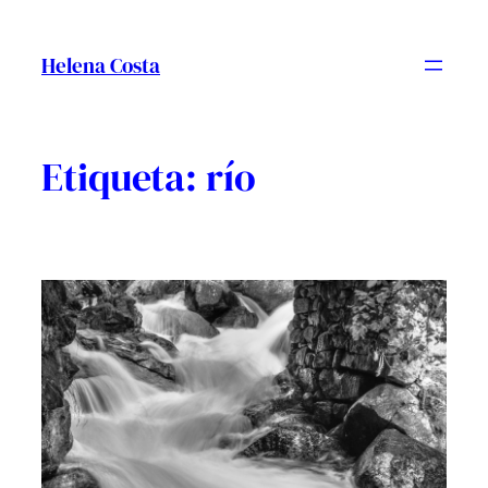
Vés
al
Helena Costa
contingut
Etiqueta:
río