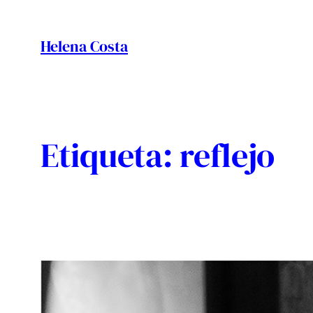
Vés
al
Helena Costa
contingut
Etiqueta:
reflejo