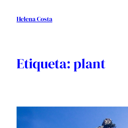
Vés
al
Helena Costa
contingut
Etiqueta:
plant