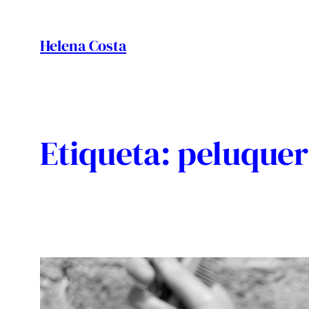
Vés
al
Helena Costa
contingut
Etiqueta:
peluquer