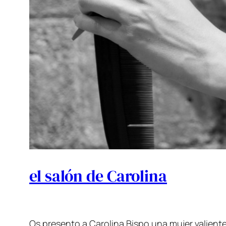
el salón de Carolina
Os presento a Carolina Bispo una mujer valien