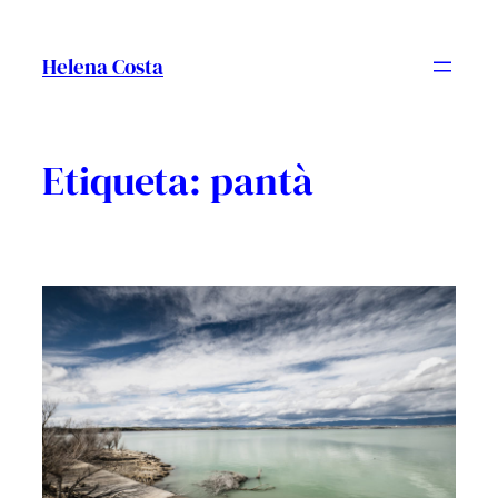
Vés
al
Helena Costa
contingut
Etiqueta:
pantà