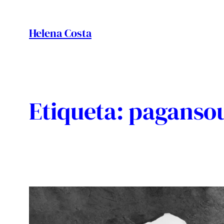
Vés
al
Helena Costa
contingut
Etiqueta:
paganso