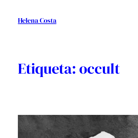
Vés
al
Helena Costa
contingut
Etiqueta:
occult