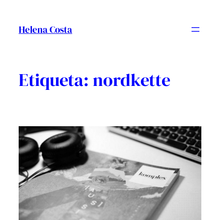
Vés
al
Helena Costa
contingut
Etiqueta:
nordkette