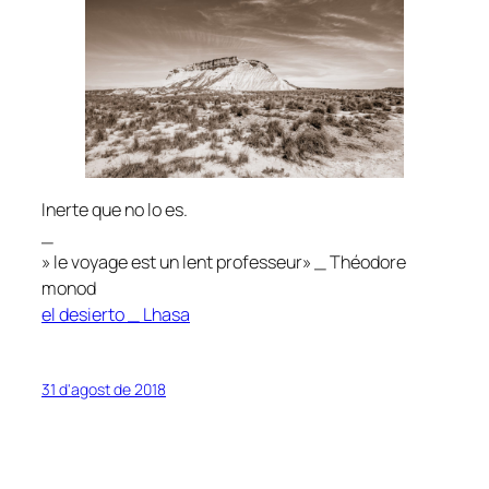
Inerte que no lo es.
_
» le voyage est un lent professeur» _ Théodore
monod
el desierto _ Lhasa
31 d'agost de 2018