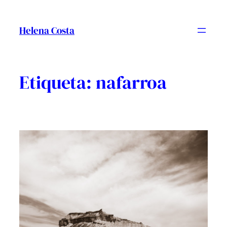
Vés
al
Helena Costa
contingut
Etiqueta:
nafarroa