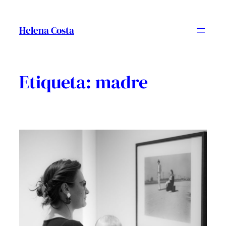
Vés
al
Helena Costa
contingut
Etiqueta:
madre