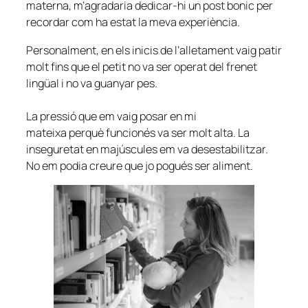
materna, m’agradaria dedicar-hi un post bonic per
recordar com ha estat la meva experiència.
Personalment, en els inicis de l’alletament vaig patir
molt fins que el petit no va ser operat del frenet
lingüal i no va guanyar pes.
La pressió que em vaig posar en mi
mateixa perquè funcionés va ser molt alta. La
inseguretat en majúscules em va desestabilitzar.
No em podia creure que jo pogués ser aliment.