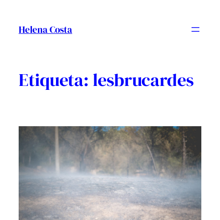
Vés
al
Helena Costa
contingut
Etiqueta:
lesbrucardes