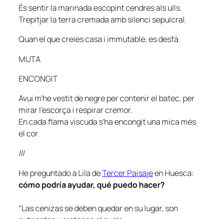
És sentir la marinada escopint cendres als ulls.
Trepitjar la terra cremada amb silenci sepulcral.
Quan el que creies casa i immutable, es desfà.
MUTA
ENCONGIT
Avui m’he vestit de negre per contenir el batec, per
mirar l’escorça i respirar cremor.
En cada flama viscuda s’ha encongit una mica més
el cor.
///
He preguntado a Lila de
Tercer Paisaje
en Huesca:
cómo podría ayudar, qué puedo hacer?
“Las cenizas se deben quedar en su lugar, son