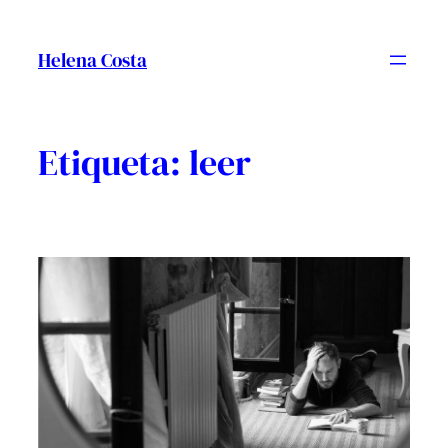
Vés
al
Helena Costa
contingut
Etiqueta:
leer