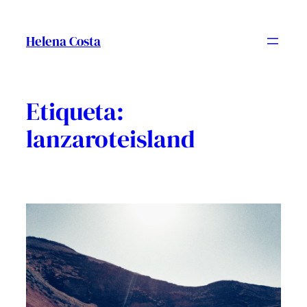
Vés
al
Helena Costa
contingut
Etiqueta:
lanzaroteisland