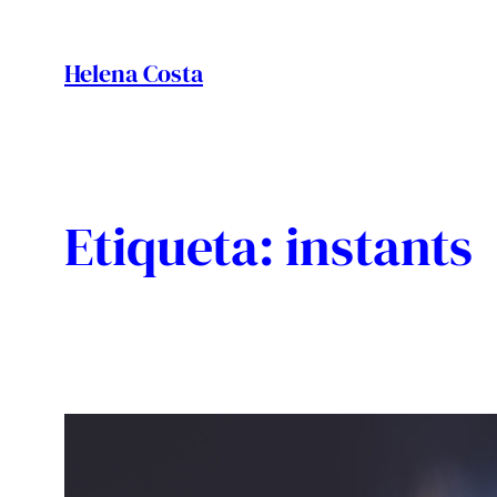
Vés
al
Helena Costa
contingut
Etiqueta:
instants