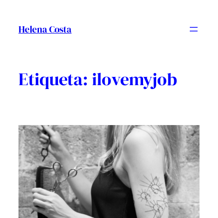
Vés
al
Helena Costa
contingut
Etiqueta:
ilovemyjob