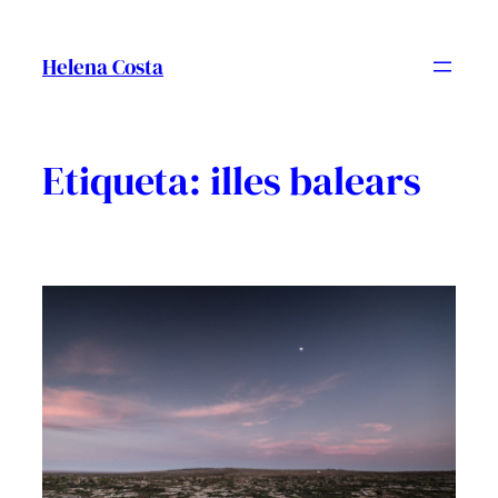
Vés
al
Helena Costa
contingut
Etiqueta:
illes balears