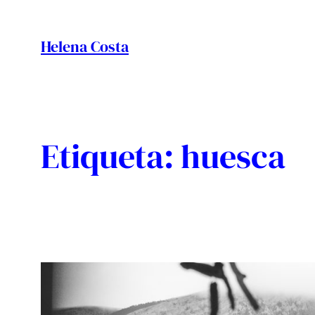
Vés
al
Helena Costa
contingut
Etiqueta:
huesca