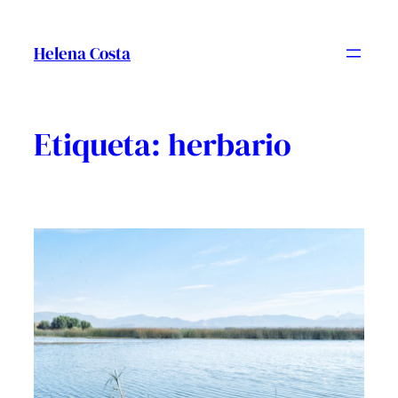
Vés
al
Helena Costa
contingut
Etiqueta:
herbario