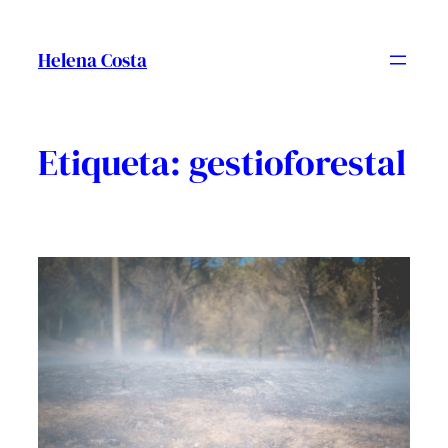
Vés
al
Helena Costa
contingut
Etiqueta:
gestioforestal