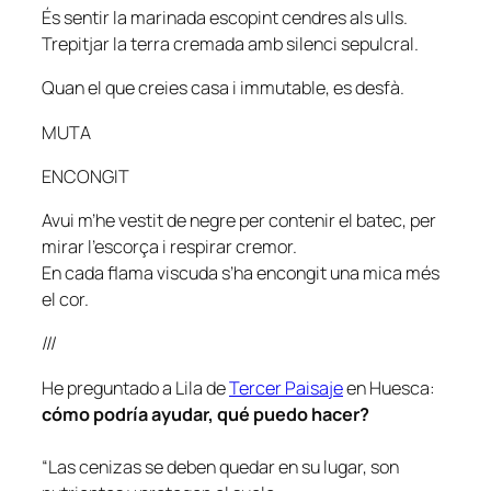
És sentir la marinada escopint cendres als ulls.
Trepitjar la terra cremada amb silenci sepulcral.
Quan el que creies casa i immutable, es desfà.
MUTA
ENCONGIT
Avui m’he vestit de negre per contenir el batec, per
mirar l’escorça i respirar cremor.
En cada flama viscuda s’ha encongit una mica més
el cor.
///
He preguntado a Lila de
Tercer Paisaje
en Huesca:
cómo podría ayudar, qué puedo hacer?
“Las cenizas se deben quedar en su lugar, son