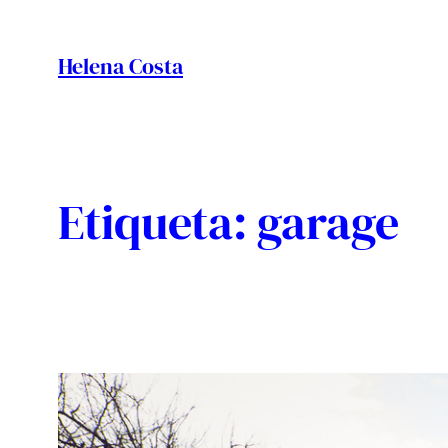
Vés
al
Helena Costa
contingut
Etiqueta:
garage