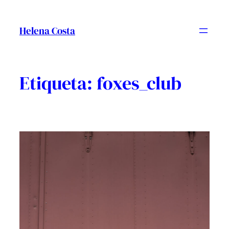
Vés
al
Helena Costa
contingut
Etiqueta:
foxes_club