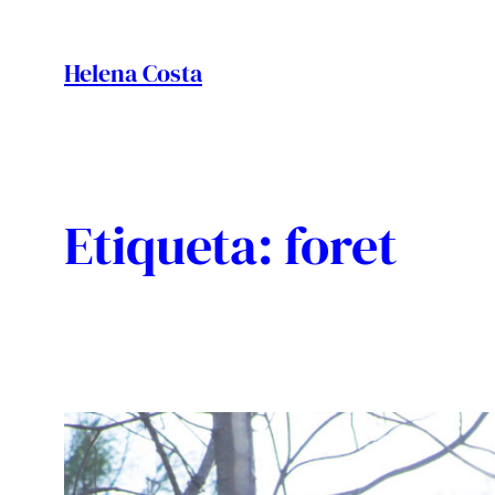
Vés
al
Helena Costa
contingut
Etiqueta:
foret