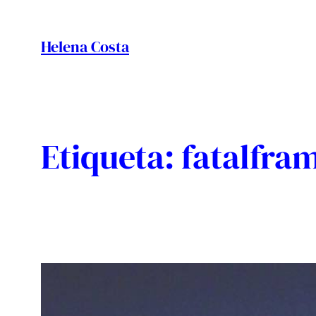
Vés
al
Helena Costa
contingut
Etiqueta:
fatalfra