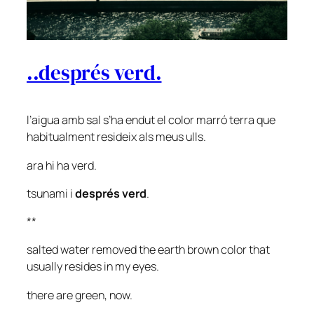
..després verd.
l’aigua amb sal s’ha endut el color marró terra que
habitualment resideix als meus ulls.
ara hi ha verd.
tsunami i
després verd
.
**
salted water removed the earth brown color that
usually resides in my eyes.
there are green, now.