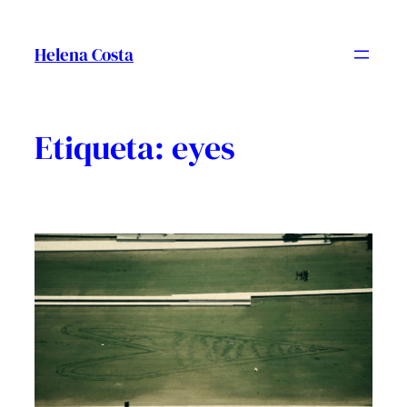
Vés
al
Helena Costa
contingut
Etiqueta:
eyes