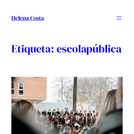
Vés
al
Helena Costa
contingut
Etiqueta:
escolapública