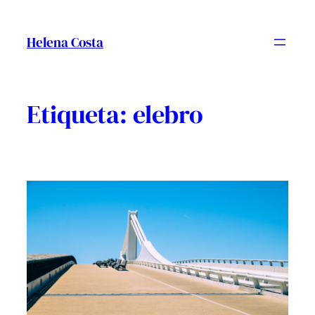
Vés
al
Helena Costa
contingut
Etiqueta:
elebro