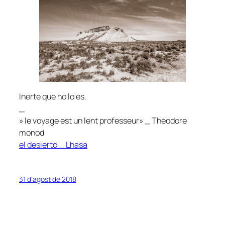
Inerte que no lo es.
_
» le voyage est un lent professeur» _ Théodore
monod
el desierto _ Lhasa
31 d'agost de 2018