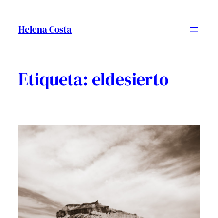
Vés
al
Helena Costa
contingut
Etiqueta:
eldesierto