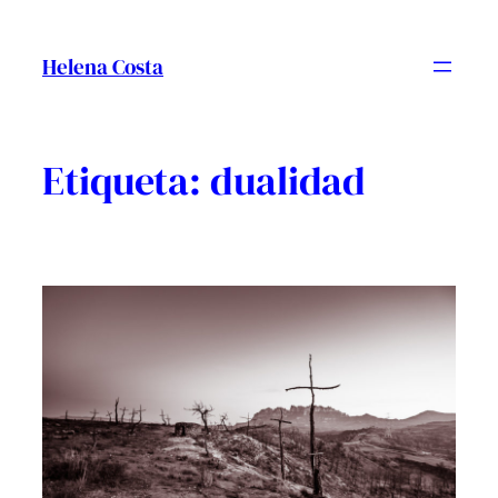
Vés
al
Helena Costa
contingut
Etiqueta:
dualidad